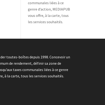
communales liées à ce
genre d’action, MEDIAPUB
vous offre, à la carte, tous
les services souhaités.
der toutes-boîtes depuis 1998. Concevoir un
imum de rendement, définir sa zone de
 jusqu’aux taxes communales liées à ce genre
, à la carte, tous les services souhaités.