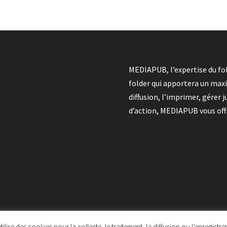
MEDIAPUB, l’expertise du fol
folder qui apportera un max
diffusion, l’imprimer, gérer
d’action, MEDIAPUB vous offre
tilise des cookies pour la collecte, le traitement, la diffusion ou l’enregis