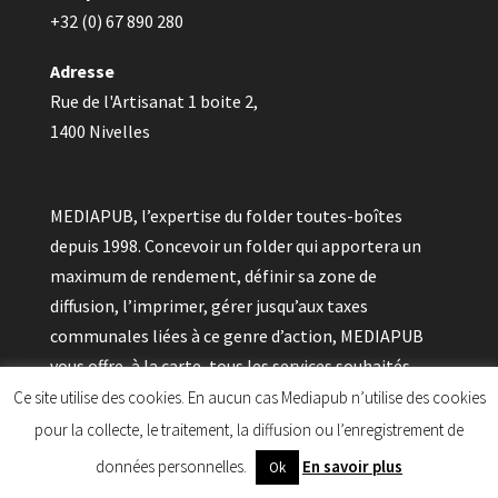
+32 (0) 67 890 280
Adresse
Rue de l'Artisanat 1 boite 2,
1400 Nivelles
MEDIAPUB, l’expertise du folder toutes-boîtes
depuis 1998. Concevoir un folder qui apportera un
maximum de rendement, définir sa zone de
diffusion, l’imprimer, gérer jusqu’aux taxes
communales liées à ce genre d’action, MEDIAPUB
vous offre, à la carte, tous les services souhaités.
Ce site utilise des cookies. En aucun cas Mediapub n’utilise des cookies
pour la collecte, le traitement, la diffusion ou l’enregistrement de
données personnelles.
En savoir plus
Ok