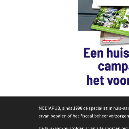
MEDIAPUB, sinds 1998 dé specialist in huis-a
ervan bepalen of het fiscaal beheer verzorge
De huis-aan-huisfolder is van alle soorten re