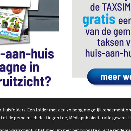
an-huisfolders. Een folder met een zo hoog mogelijk rendement o
n tot de gemeentebelastingen toe, Médiapub biedt u alle gewenste
clame waarschijnlijk het medium met het hoogste directe rendement.