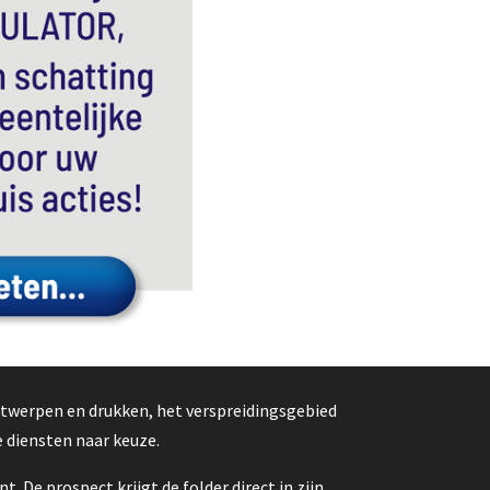
ntwerpen en drukken, het verspreidingsgebied
 diensten naar keuze.
 De prospect krijgt de folder direct in zijn